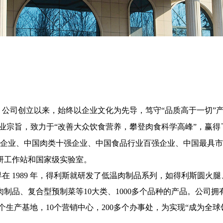
 余人，公司创立以来，始终以企业文化为先导，笃守“品质高于一切
企业宗旨，致力于“改善大众饮食营养，攀登肉食科学高峰”，赢
点龙头企业、中国肉类十强企业、中国食品行业百强企业、中国最
研工作站和国家级实验室。
1989 年，得利斯就研发了低温肉制品系列，如得利斯圆火
制品、复合型预制菜等10大类、1000多个品种的产品。公司拥
个生产基地，10个营销中心，200多个办事处，为实现“成为全