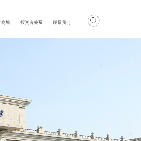
方商城
投资者关系
联系我们