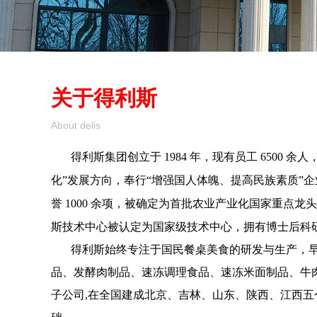
关于得利斯
About delis
得利斯集团创立于 1984 年，现有员工 6500
化”发展方向，奉行“增强国人体魄、提高民族素质”
誉 1000 余项，被确定为首批农业产业化国家重
斯技术中心被认定为国家级技术中心，拥有博士后科
得利斯始终专注于国民餐桌美食的研发与生产，早在 
品、发酵肉制品、速冻调理食品、速冻米面制品、牛肉
子公司,在全国建成北京、吉林、山东、陕西、江西五