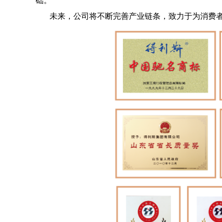
础。
未来，公司将不断完善产业链条，致力于为消费者提供