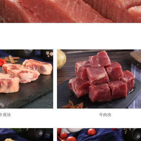
牛尾块
牛肉块