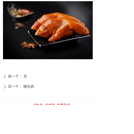
前一个：
无
ꄴ
后一个：
猪头肉
ꄲ
400-603-0536
全国服务热线 :