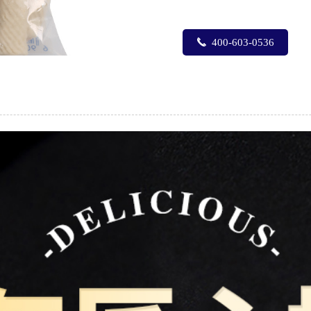
끅
400-603-0536