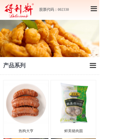
끀
股票代码：002330
产品系列
끀
热狗大亨
鲜美猪肉圆