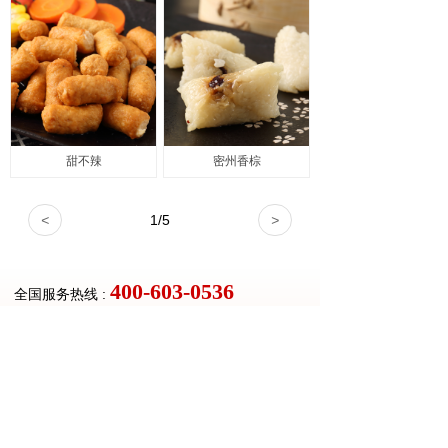
甜不辣
密州香棕
<
1
/
5
>
400-603-0536
全国服务热线 :
微信公众号
快手旗舰店
得利斯天猫旗舰店